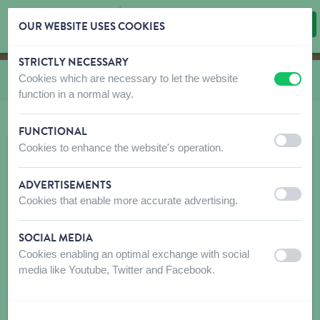
OUR WEBSITE USES COOKIES
STRICTLY NECESSARY
Skip content
Skip language choice
Cookies which are necessary to let the website
Vous êtes ici:
de
CO et LA Cuir huilé
off
on
function in a normal way.
FUNCTIONAL
off
on
Cookies to enhance the website's operation.
ADVERTISEMENTS
off
on
Cookies that enable more accurate advertising.
SOCIAL MEDIA
Cookies enabling an optimal exchange with social
off
on
media like Youtube, Twitter and Facebook.