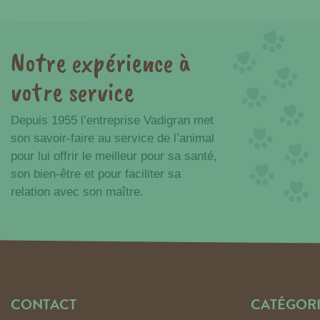
Notre expérience à
Avantages
votre service
Depuis 1955 l’entreprise Vadigran met
son savoir-faire au service de l’animal
pour lui offrir le meilleur pour sa santé,
son bien-être et pour faciliter sa
relation avec son maître.
CONTACT
CATÉGORI