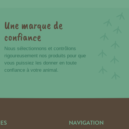
Une marque de
confiance
Nous sélectionnons et contrôlons
rigoureusement nos produits pour que
vous puissiez les donner en toute
confiance à votre animal.
ES
NAVIGATION