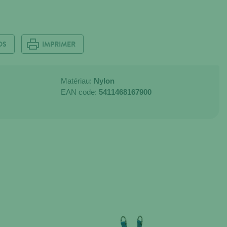
OS
IMPRIMER
Matériau:
Nylon
EAN code:
5411468167900