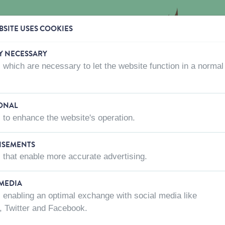
SITE USES COOKIES
Y NECESSARY
 which are necessary to let the website function in a normal
OÙ ACHETER
QUI SOMMES-NOUS?
CONTACTEZ-
vers
Collier nylon Soft Grip noir 30-45cmx20mm M
ONAL
 to enhance the website's operation.
ISEMENTS
COLLIER NYL
 that enable more accurate advertising.
30-45CMX20
 MEDIA
Code article:
16765
 enabling an optimal exchange with social media like
, Twitter and Facebook.
Couleur