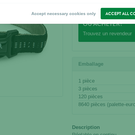
ACCEPT ALL C
Accept necessary cookies only
OÙ ACHETER?
Trouvez un revendeur
Emballage
1 pièce
3 pièces
120 pièces
8640 pièces (palette-eur
Description
Réglable en continu