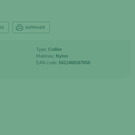
OS
IMPRIMER
Type:
Collier
Matériau:
Nylon
EAN code:
5411468167658