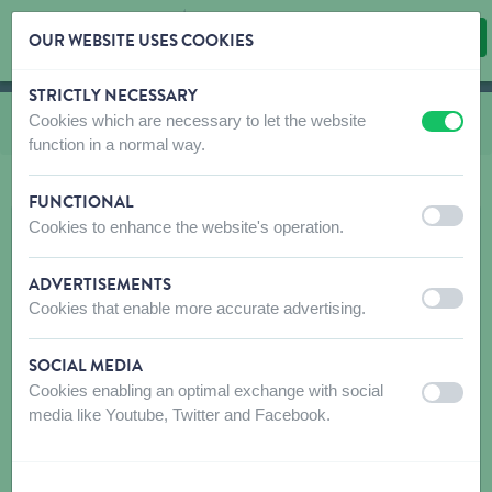
OUR WEBSITE USES COOKIES
STRICTLY NECESSARY
Skip content
Skip language choice
Cookies which are necessary to let the website
Vous êtes ici:
de
Cat's Best
off
on
function in a normal way.
FUNCTIONAL
off
on
Cookies to enhance the website's operation.
ADVERTISEMENTS
off
on
Cookies that enable more accurate advertising.
SOCIAL MEDIA
Cookies enabling an optimal exchange with social
off
on
media like Youtube, Twitter and Facebook.