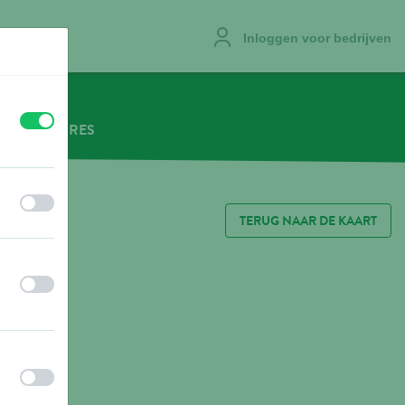
Inloggen voor bedrijven
uit
aan
VACATURES
uit
aan
TERUG NAAR DE KAART
uit
aan
uit
aan