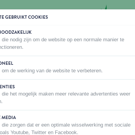
TE GEBRUIKT COOKIES
 NOODZAKELIJK
 die nodig zijn om de website op een normale manier te
WAAR KOPEN
OVER ONS
CONTACTEER ONS
nctioneren.
ONEEL
 om de werking van de website te verbeteren.
r onze producten!
ENTIES
 die het mogelijk maken meer relevante advertenties weer
e aanbevolen winkel(s) om er zeker van te
n.
it niet het geval zijn, aarzel dan niet om
E MEDIA
 die zorgen dat er een optimale wisselwerking met sociale
oals Youtube, Twitter en Facebook.