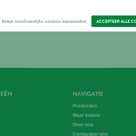
ACCEPTEER ALLE C
Enkel noodzakelijke cookies aanvaarden
IEËN
NAVIGATIE
Producten
Waar kopen
n
Over ons
Contacteer ons