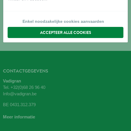
7120
VILLEREILLE
Routebeschrijving
Enkel noodzakelijke cookies aanvaarden
ACCEPTEER ALLE COOKIES
CONTACTGEGEVENS
Vadigran
Tel.
+32(0)68 26 96 40
Info@vadigran.be
BE 0431.312.379
Meer informatie