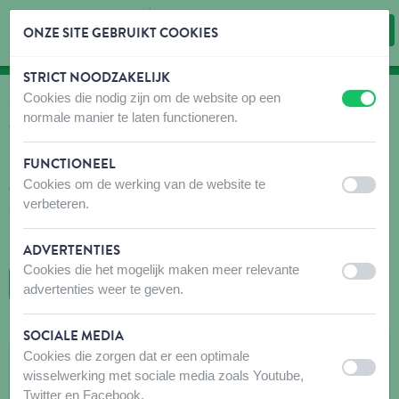
ONZE SITE GEBRUIKT COOKIES
STRICT NOODZAKELIJK
Inhoud overslaan
Taalkeuze overslaan
Cookies die nodig zijn om de website op een
uit
aan
WAAR KOPEN
normale manier te laten functioneren.
Vind snel en gemakkelijk verkooppunten voor onze
producten!
FUNCTIONEEL
Cookies om de werking van de website te
Aarzel niet om voor uw bezoek contact op te nemen met de
uit
aan
verbeteren.
aanbevolen winkel(s) om er zeker van te zijn dat de producten die
u zoekt beschikbaar zijn. Mocht dit niet het geval zijn, aarzel dan
niet om hen te vragen het gewenste product te bestellen.
ADVERTENTIES
Cookies die het mogelijk maken meer relevante
uit
aan
TERUG NAAR DE KAART
advertenties weer te geven.
SOCIALE MEDIA
CANDELORO SEBASTIEN 2007709
Cookies die zorgen dat er een optimale
uit
aan
wisselwerking met sociale media zoals Youtube,
Dreve du Faucon 158
Twitter en Facebook.