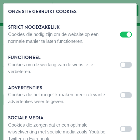
ONZE SITE GEBRUIKT COOKIES
STRICT NOODZAKELIJK
Inhoud overslaan
Taalkeuze overslaan
Cookies die nodig zijn om de website op een
uit
aan
WAAR KOPEN
normale manier te laten functioneren.
Vind snel en gemakkelijk verkooppunten voor onze
producten!
FUNCTIONEEL
Cookies om de werking van de website te
Aarzel niet om voor uw bezoek contact op te nemen met de
uit
aan
verbeteren.
aanbevolen winkel(s) om er zeker van te zijn dat de producten die
u zoekt beschikbaar zijn. Mocht dit niet het geval zijn, aarzel dan
niet om hen te vragen het gewenste product te bestellen.
ADVERTENTIES
Cookies die het mogelijk maken meer relevante
uit
aan
TERUG NAAR DE KAART
advertenties weer te geven.
SOCIALE MEDIA
ANIMA BONSECOURS
Cookies die zorgen dat er een optimale
uit
aan
wisselwerking met sociale media zoals Youtube,
Rue Emile Baijot (B.S) 11/1
Twitter en Facebook.