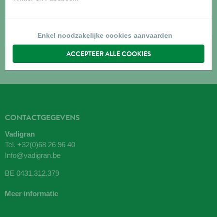
7600
PERUWELZ
Routebeschrijving
Enkel noodzakelijke cookies aanvaarden
ACCEPTEER ALLE COOKIES
CONTACTGEGEVENS
Vadigran
Tel.
+32(0)68 26 96 40
Info@vadigran.be
BE 0431.312.379
Meer informatie