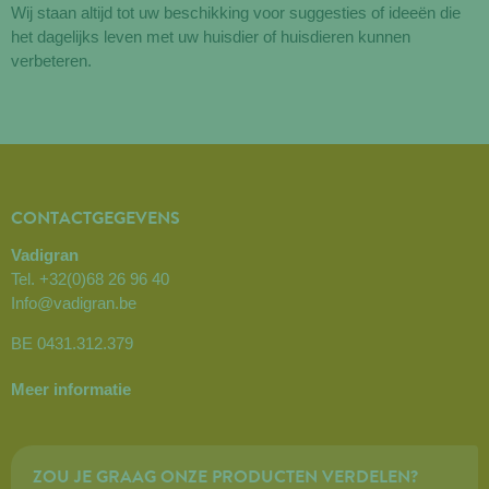
Wij staan altijd tot uw beschikking voor suggesties of ideeën die
het dagelijks leven met uw huisdier of huisdieren kunnen
verbeteren.
CONTACTGEGEVENS
Vadigran
Tel.
+32(0)68 26 96 40
Info@vadigran.be
BE 0431.312.379
Meer informatie
ZOU JE GRAAG ONZE PRODUCTEN VERDELEN?