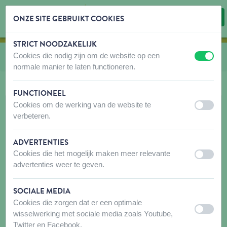
ONZE SITE GEBRUIKT COOKIES
STRICT NOODZAKELIJK
Inhoud overslaan
Taalkeuze overslaan
Cookies die nodig zijn om de website op een
U bevindt zich hier:
van
Kooi accessoires
uit
aan
normale manier te laten functioneren.
FUNCTIONEEL
Cookies om de werking van de website te
uit
aan
verbeteren.
ADVERTENTIES
Cookies die het mogelijk maken meer relevante
uit
aan
advertenties weer te geven.
SOCIALE MEDIA
Cookies die zorgen dat er een optimale
uit
aan
wisselwerking met sociale media zoals Youtube,
Twitter en Facebook.