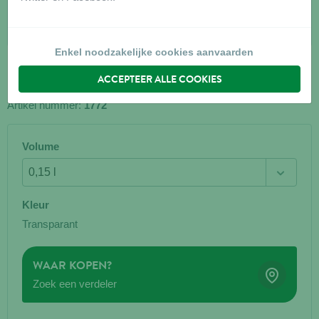
Enkel noodzakelijke cookies aanvaarden
ACCEPTEER ALLE COOKIES
CLASSIC DRINKFLES HAMSTER 150 ML
Artikel nummer:
1772
Volume
Kleur
Transparant
WAAR KOPEN?
Zoek een verdeler