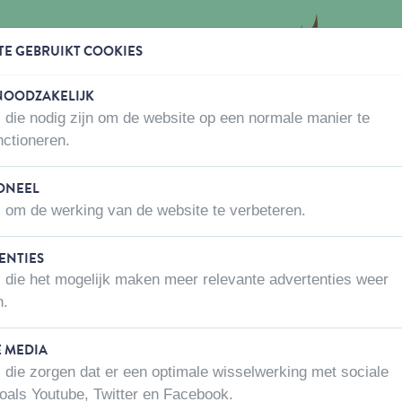
TE GEBRUIKT COOKIES
 NOODZAKELIJK
 die nodig zijn om de website op een normale manier te
WAAR KOPEN
OVER ONS
CONTACTEER ONS
nctioneren.
o Activ
ONEEL
 om de werking van de website te verbeteren.
ENTIES
BIOGANCE AL
 die het mogelijk maken meer relevante advertenties weer
Artikel nummer:
400-11-185-48
n.
E MEDIA
Volume
 die zorgen dat er een optimale wisselwerking met sociale
0,25 l
oals Youtube, Twitter en Facebook.