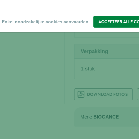
WAAR KOPEN?
Zoek een verdeler
ACCEPTEER ALLE C
Enkel noodzakelijke cookies aanvaarden
Verpakking
1 stuk
DOWNLOAD FOTO'S
Merk:
BIOGANCE