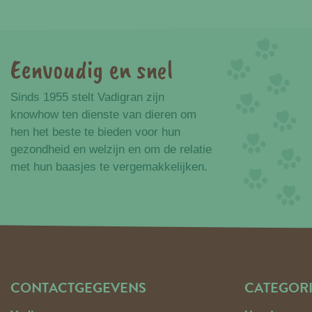
Eenvoudig en snel
Voordelen
Sinds 1955 stelt Vadigran zijn
knowhow ten dienste van dieren om
hen het beste te bieden voor hun
gezondheid en welzijn en om de relatie
met hun baasjes te vergemakkelijken.
CONTACTGEGEVENS
CATEGOR