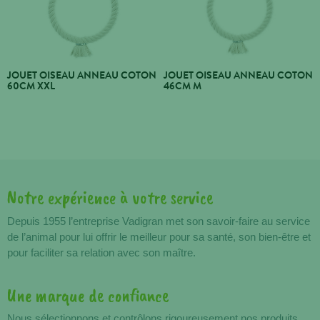
JOUET OISEAU ANNEAU COTON
JOUET OISEAU ANNEAU COTON
60CM XXL
46CM M
Notre expérience à votre service
Avantages
Depuis 1955 l’entreprise Vadigran met son savoir-faire au service
de l’animal pour lui offrir le meilleur pour sa santé, son bien-être et
pour faciliter sa relation avec son maître.
Une marque de confiance
Nous sélectionnons et contrôlons rigoureusement nos produits