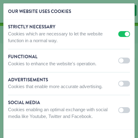
OUR WEBSITE USES COOKIES
STRICTLY NECESSARY
Skip content
Skip language choice
Cookies which are necessary to let the website
Vous êtes ici:
de
Jouets oiseau
off
on
function in a normal way.
FUNCTIONAL
off
on
Cookies to enhance the website's operation.
ADVERTISEMENTS
off
on
Cookies that enable more accurate advertising.
SOCIAL MEDIA
Cookies enabling an optimal exchange with social
off
on
media like Youtube, Twitter and Facebook.