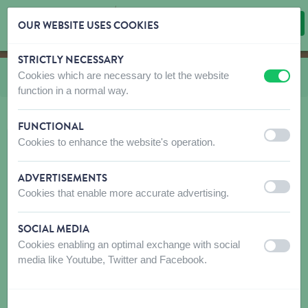
OUR WEBSITE USES COOKIES
STRICTLY NECESSARY
Skip content
Skip language choice
Cookies which are necessary to let the website
Vous êtes ici:
de
Fisherman
off
on
function in a normal way.
FUNCTIONAL
off
on
Cookies to enhance the website's operation.
ADVERTISEMENTS
off
on
Cookies that enable more accurate advertising.
SOCIAL MEDIA
Cookies enabling an optimal exchange with social
off
on
media like Youtube, Twitter and Facebook.