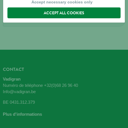
9100
SINT NIKLAAS
Accept necessary cookies only
ACCEPT ALL COOKIES
Directions
CONTACT
Vadigran
Numéro de téléphone
+32(0)68 26 96 40
Info@vadigran.be
BE 0431.312.379
Plus d'informations