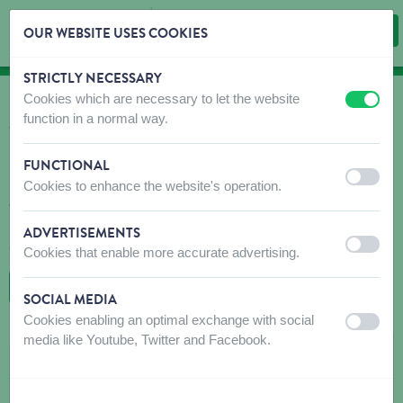
OUR WEBSITE USES COOKIES
STRICTLY NECESSARY
Skip content
Skip language choice
Cookies which are necessary to let the website
off
on
OÙ ACHETER?
function in a normal way.
Trouvez rapidement et facilement des débouchés
pour nos produits!
FUNCTIONAL
off
on
Cookies to enhance the website's operation.
N'hésitez pas à contacter le(s) magasin(s) recommandé(s) avant
votre visite pour vous assurer que les produits que vous
recherchez sont disponibles. Si ce n'est pas le cas, n'hésitez pas
ADVERTISEMENTS
à leur demander de commander le produit souhaité.
off
on
Cookies that enable more accurate advertising.
RETOUR À LA CARTE
SOCIAL MEDIA
Cookies enabling an optimal exchange with social
off
on
media like Youtube, Twitter and Facebook.
TUINCENTRUM EUROFLORA BVBA
Gentsebaan 101