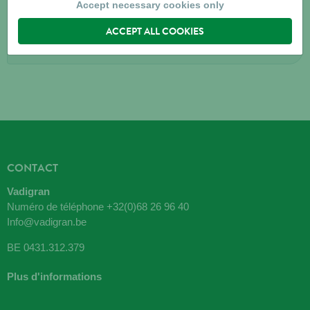
8020
RUDDERVOORDE
Accept necessary cookies only
ACCEPT ALL COOKIES
Directions
CONTACT
Vadigran
Numéro de téléphone
+32(0)68 26 96 40
Info@vadigran.be
BE 0431.312.379
Plus d'informations