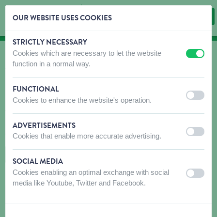
OUR WEBSITE USES COOKIES
STRICTLY NECESSARY
Skip content
Skip language choice
Cookies which are necessary to let the website
off
on
OÙ ACHETER?
function in a normal way.
Trouvez rapidement et facilement des débouchés
pour nos produits!
FUNCTIONAL
off
on
Cookies to enhance the website's operation.
N'hésitez pas à contacter le(s) magasin(s) recommandé(s) avant
votre visite pour vous assurer que les produits que vous
recherchez sont disponibles. Si ce n'est pas le cas, n'hésitez pas
ADVERTISEMENTS
à leur demander de commander le produit souhaité.
off
on
Cookies that enable more accurate advertising.
RETOUR À LA CARTE
SOCIAL MEDIA
Cookies enabling an optimal exchange with social
off
on
media like Youtube, Twitter and Facebook.
RUMIX
Torhoutsestraat 190