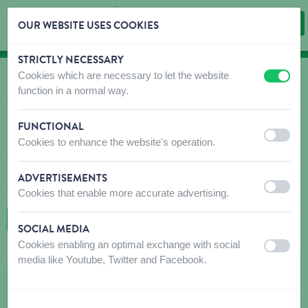
OUR WEBSITE USES COOKIES
STRICTLY NECESSARY
Skip content
Skip language choice
Cookies which are necessary to let the website
off
on
OÙ ACHETER?
function in a normal way.
Trouvez rapidement et facilement des débouchés
pour nos produits!
FUNCTIONAL
off
on
Cookies to enhance the website's operation.
N'hésitez pas à contacter le(s) magasin(s) recommandé(s) avant
votre visite pour vous assurer que les produits que vous
recherchez sont disponibles. Si ce n'est pas le cas, n'hésitez pas
ADVERTISEMENTS
à leur demander de commander le produit souhaité.
off
on
Cookies that enable more accurate advertising.
RETOUR À LA CARTE
SOCIAL MEDIA
Cookies enabling an optimal exchange with social
off
on
media like Youtube, Twitter and Facebook.
ONK GILSOUL DOMINIQUE AQUA DOG
Chaussée de Chatelet 54