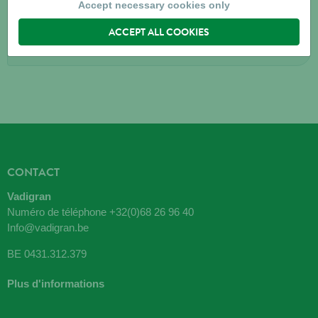
6060
GILLY
Accept necessary cookies only
ACCEPT ALL COOKIES
Directions
CONTACT
Vadigran
Numéro de téléphone
+32(0)68 26 96 40
Info@vadigran.be
BE 0431.312.379
Plus d'informations