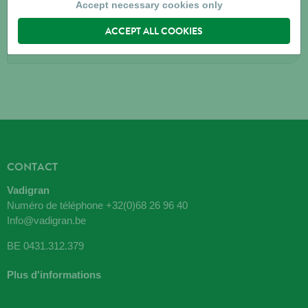
8791
BEVEREN (LEIE)
Accept necessary cookies only
ACCEPT ALL COOKIES
Directions
CONTACT
Vadigran
Numéro de téléphone
+32(0)68 26 96 40
Info@vadigran.be
BE 0431.312.379
Plus d'informations