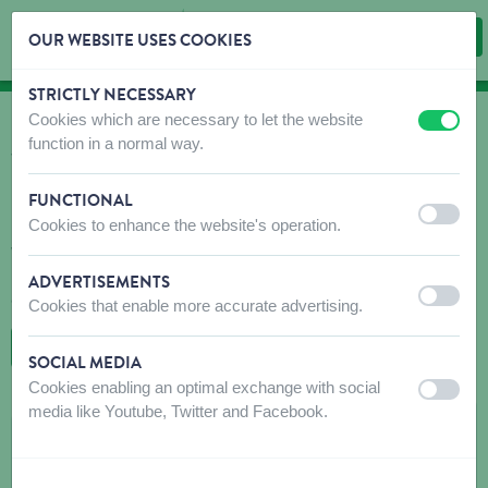
OUR WEBSITE USES COOKIES
STRICTLY NECESSARY
Skip content
Skip language choice
Cookies which are necessary to let the website
off
on
OÙ ACHETER?
function in a normal way.
Trouvez rapidement et facilement des débouchés
pour nos produits!
FUNCTIONAL
off
on
Cookies to enhance the website's operation.
N'hésitez pas à contacter le(s) magasin(s) recommandé(s) avant
votre visite pour vous assurer que les produits que vous
recherchez sont disponibles. Si ce n'est pas le cas, n'hésitez pas
ADVERTISEMENTS
à leur demander de commander le produit souhaité.
off
on
Cookies that enable more accurate advertising.
RETOUR À LA CARTE
SOCIAL MEDIA
Cookies enabling an optimal exchange with social
off
on
media like Youtube, Twitter and Facebook.
NV D0E-HET-ZELF SYNHAEVE
Kortrijkseweg 262