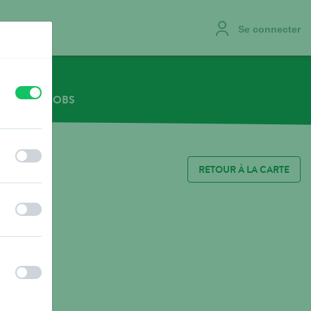
Se connecter
off
on
NOUS
JOBS
off
on
RETOUR À LA CARTE
off
on
off
on