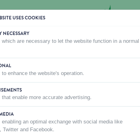
SITE USES COOKIES
Y NECESSARY
 which are necessary to let the website function in a normal
OÙ ACHETER
QUI SOMMES-NOUS?
CONTACTEZ-
ONAL
 to enhance the website's operation.
hés pour nos produits!
ISEMENTS
 that enable more accurate advertising.
 avant votre visite pour vous assurer que
'est pas le cas, n'hésitez pas à leur
 MEDIA
 enabling an optimal exchange with social media like
, Twitter and Facebook.