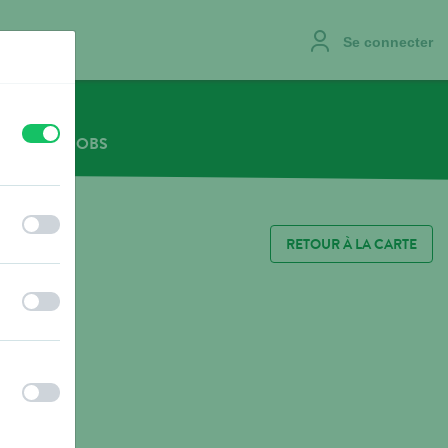
Se connecter
off
on
NOUS
JOBS
off
on
RETOUR À LA CARTE
off
on
off
on