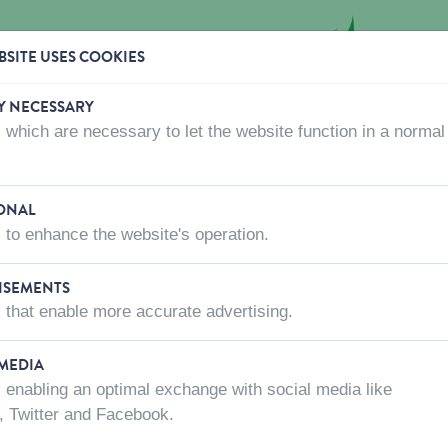
SITE USES COOKIES
Y NECESSARY
 which are necessary to let the website function in a normal
OÙ ACHETER
QUI SOMMES-NOUS?
CONTACTEZ-
ONAL
 to enhance the website's operation.
hés pour nos produits!
ISEMENTS
 that enable more accurate advertising.
 avant votre visite pour vous assurer que
'est pas le cas, n'hésitez pas à leur
 MEDIA
 enabling an optimal exchange with social media like
, Twitter and Facebook.