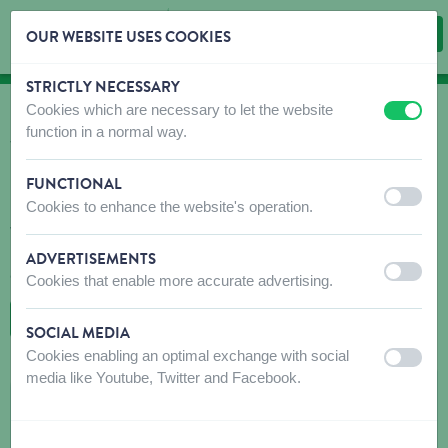
OUR WEBSITE USES COOKIES
STRICTLY NECESSARY
Skip content
Skip language choice
Cookies which are necessary to let the website
off
on
OÙ ACHETER?
function in a normal way.
Trouvez rapidement et facilement des débouchés
pour nos produits!
FUNCTIONAL
off
on
Cookies to enhance the website's operation.
N'hésitez pas à contacter le(s) magasin(s) recommandé(s) avant
votre visite pour vous assurer que les produits que vous
recherchez sont disponibles. Si ce n'est pas le cas, n'hésitez pas
ADVERTISEMENTS
à leur demander de commander le produit souhaité.
off
on
Cookies that enable more accurate advertising.
RETOUR À LA CARTE
SOCIAL MEDIA
Cookies enabling an optimal exchange with social
off
on
media like Youtube, Twitter and Facebook.
JANSSENS FRANCOIS
MAALDERIJSTRAAT 35