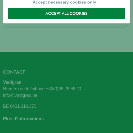
9255
BUGGENHOUT
Accept necessary cookies only
ACCEPT ALL COOKIES
Directions
CONTACT
Vadigran
Numéro de téléphone
+32(0)68 26 96 40
Info@vadigran.be
BE 0431.312.379
Plus d'informations