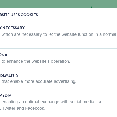
SITE USES COOKIES
Y NECESSARY
 which are necessary to let the website function in a normal
OÙ ACHETER
QUI SOMMES-NOUS?
CONTACTEZ-
ONAL
 to enhance the website's operation.
hés pour nos produits!
ISEMENTS
 that enable more accurate advertising.
 avant votre visite pour vous assurer que
'est pas le cas, n'hésitez pas à leur
 MEDIA
 enabling an optimal exchange with social media like
, Twitter and Facebook.