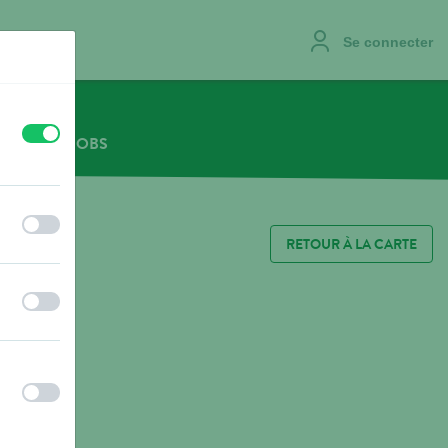
Se connecter
off
on
NOUS
JOBS
off
on
RETOUR À LA CARTE
off
on
off
on