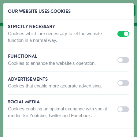
OUR WEBSITE USES COOKIES
STRICTLY NECESSARY
Skip content
Skip language choice
Cookies which are necessary to let the website
off
on
OÙ ACHETER?
function in a normal way.
Trouvez rapidement et facilement des débouchés
pour nos produits!
FUNCTIONAL
off
on
Cookies to enhance the website's operation.
N'hésitez pas à contacter le(s) magasin(s) recommandé(s) avant
votre visite pour vous assurer que les produits que vous
recherchez sont disponibles. Si ce n'est pas le cas, n'hésitez pas
ADVERTISEMENTS
à leur demander de commander le produit souhaité.
off
on
Cookies that enable more accurate advertising.
RETOUR À LA CARTE
SOCIAL MEDIA
Cookies enabling an optimal exchange with social
off
on
media like Youtube, Twitter and Facebook.
EUROSHOP KORTRIJK
Meensesteenweg 60