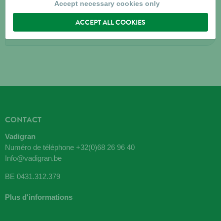
8500
KORTRIJK
Accept necessary cookies only
ACCEPT ALL COOKIES
Directions
CONTACT
Vadigran
Numéro de téléphone
+32(0)68 26 96 40
Info@vadigran.be
BE 0431.312.379
Plus d'informations