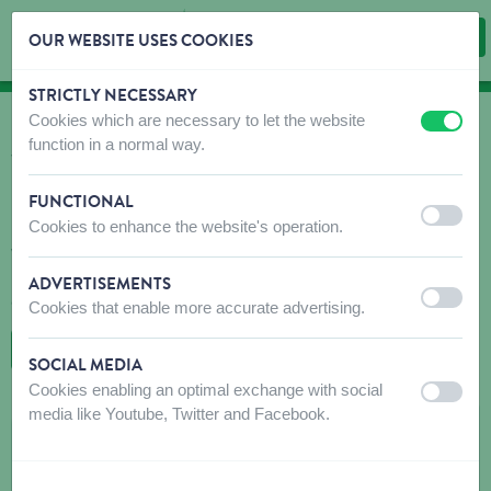
OUR WEBSITE USES COOKIES
STRICTLY NECESSARY
Skip content
Skip language choice
Cookies which are necessary to let the website
off
on
OÙ ACHETER?
function in a normal way.
Trouvez rapidement et facilement des débouchés
pour nos produits!
FUNCTIONAL
off
on
Cookies to enhance the website's operation.
N'hésitez pas à contacter le(s) magasin(s) recommandé(s) avant
votre visite pour vous assurer que les produits que vous
recherchez sont disponibles. Si ce n'est pas le cas, n'hésitez pas
ADVERTISEMENTS
à leur demander de commander le produit souhaité.
off
on
Cookies that enable more accurate advertising.
RETOUR À LA CARTE
SOCIAL MEDIA
Cookies enabling an optimal exchange with social
off
on
media like Youtube, Twitter and Facebook.
DE SMET KEVIN / DE BALDERHOEVE
Aarschotsebaan 61a - 61b