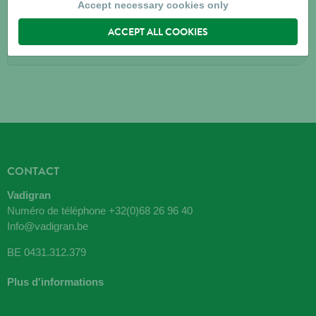
2590
BERLAAR-HEIKANT
Accept necessary cookies only
ACCEPT ALL COOKIES
Directions
CONTACT
Vadigran
Numéro de téléphone
+32(0)68 26 96 40
Info@vadigran.be
BE 0431.312.379
Plus d'informations